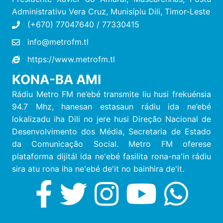
Administrativu Vera Cruz, M
unisípiu
Dili, Timor-Leste
(+670) 77047640 / 77330415
info@metrofm.tl
https://www.metrofm.tl
KONA-BA AMI
Rádiu Metro FM ne’ebé transmite liu husi frekuénsia
94.7 Mhz, hanesan estasaun rádiu ida ne’ebé
lokalizadu iha Dili no jere husi Direção Nacional de
Desenvolvimento dos Média, Secretaria de Estado
da Comunicação Social. Metro FM oferese
plataforma dijitál ida ne'ebé fasilita rona-na'in rádiu
sira atu rona iha ne'ebé de'it no bainhira de'it.