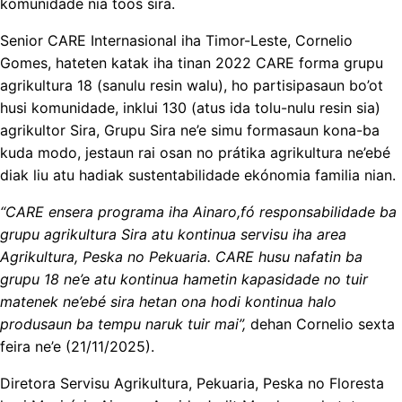
komunidade nia toos sira.
Senior CARE Internasional iha Timor-Leste, Cornelio
Gomes, hateten katak iha tinan 2022 CARE forma grupu
agrikultura 18 (sanulu resin walu), ho partisipasaun bo’ot
husi komunidade, inklui 130 (atus ida tolu-nulu resin sia)
agrikultor Sira, Grupu Sira ne’e simu formasaun kona-ba
kuda modo, jestaun rai osan no prátika agrikultura ne’ebé
diak liu atu hadiak sustentabilidade ekónomia familia nian.
“CARE ensera programa iha Ainaro,fó responsabilidade ba
grupu agrikultura Sira atu kontinua servisu iha area
Agrikultura, Peska no Pekuaria. CARE husu nafatin ba
grupu 18 ne’e atu kontinua hametin kapasidade no tuir
matenek ne’ebé sira hetan ona hodi kontinua halo
produsaun ba tempu naruk tuir mai”,
dehan Cornelio sexta
feira ne’e (21/11/2025).
Diretora Servisu Agrikultura, Pekuaria, Peska no Floresta