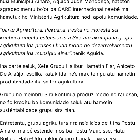
husi Munisípiu Ainaro, Aguida Judit Mendonça, hateten
agradecimentu bo’ot ba CARE Internacional ne’ebé mai
hamutuk ho Ministeriu Agrikultura hodi apoiu komunidade.
“parte Agrikultura, Pekuaria, Peska no Floresta sei
kontinua orienta estensionista Sira atu akompaña grupu
agrikultura iha prosesu kuda modo no dezenvolvimentu
agrikultura iha munsipiu ainar”,
tenik Aguida.
Iha parte seluk, Xefe Grupu Halibur Hametin Fiar, Aniceto
De Araújo, esplika katak ida-ne’e mak tempu atu hametin
produtividade iha seitor agrikultura.
Grupu no membru Sira kontinua produz modo no rai osan,
no fo kreditu ba komunidade seluk atu hametin
susténtablidade grupu sira nian.
Entretantu, grupu agrikultura rira ne’e la’ós de’it iha Postu
Ainaro, maibé estende mos ba Postu Maubisse, Hatu-
Builico, Hato-Udo, inklui Ainaro tomak.
(Deo & Elidio)