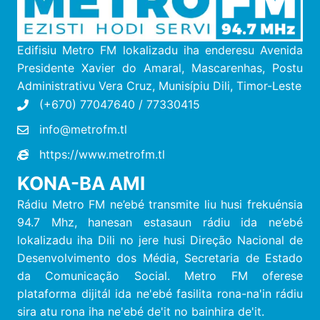
Edifisiu Metro FM lokalizadu iha enderesu
Avenida
Presidente Xavier do Amaral, Mascarenhas, Postu
Administrativu Vera Cruz, M
unisípiu
Dili, Timor-Leste
(+670) 77047640 / 77330415
info@metrofm.tl
https://www.metrofm.tl
KONA-BA AMI
Rádiu Metro FM ne’ebé transmite liu husi frekuénsia
94.7 Mhz, hanesan estasaun rádiu ida ne’ebé
lokalizadu iha Dili no jere husi Direção Nacional de
Desenvolvimento dos Média, Secretaria de Estado
da Comunicação Social. Metro FM oferese
plataforma dijitál ida ne'ebé fasilita rona-na'in rádiu
sira atu rona iha ne'ebé de'it no bainhira de'it.