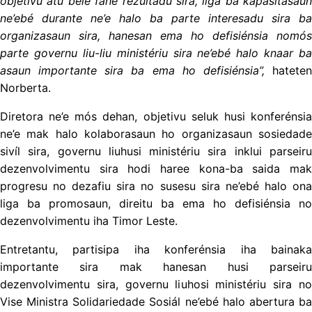
objetivu atu bele fahe rezultadu sira, liga ba kapasitasaun
ne’ebé durante ne’e halo ba parte interesadu sira ba
organizasaun sira, hanesan ema ho defisiénsia nomós
parte governu liu-liu ministériu sira ne’ebé halo knaar ba
asaun importante sira ba ema ho defisiénsia”,
hatete
Norberta.
Diretora ne’e mós dehan, objetivu seluk husi konferénsia
ne’e mak halo kolaborasaun ho organizasaun sosiedade
sivíl sira, governu liuhusi ministériu sira inklui parseiru
dezenvolvimentu sira hodi haree kona-ba saida mak
progresu no dezafiu sira no susesu sira ne’ebé halo ona
liga ba promosaun, direitu ba ema ho defisiénsia no
dezenvolvimentu iha Timor Leste.
Entretantu, partisipa iha konferénsia iha bainaka
importante sira mak hanesan husi parseiru
dezenvolvimentu sira, governu liuhosi ministériu sira no
Vise Ministra Solidariedade Sosiál ne’ebé halo abertura ba