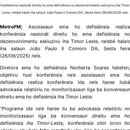
Konferénsia nasionál direitu ho ema defisiénsia no dezenvolvimentu eskluzivu iha Timor
Leste, ne’ebé hala’o iha salaun João Paulo II Comoro Dili, Sesta feira (26/09/2025) ne’e.
MetroFM;
Asosiasaun ema ho defisiénsia realiza
konferénsia nasionál direitu ho ema defisiénsia no
dezenvolvimentu eskluzivu iha Timor Leste, ne’ebé hala’o
iha salaun João Paulo II Comoro Dili, Sesta feira
(26/09/2025) ne’e.
Diretora ema ho defisiénsia Norberta Soares hateten,
objetivu husi konferénsia ne’e asosiasaun ema ho
defisiénsia realiza konferénsia ida ne’e haree liubá
advokasia relatóriu no monitorizasaun liga ba konvensaun
direitu ema ho defisiénsia iha Timor Leste.
“Programa ida ne’e haree liu ba advokasia relatóriu no
monitorizasaun liga ba konvensaun direitu ema ho
defisiénsia iha Timor-Leste, konferénsia ohin loron ho