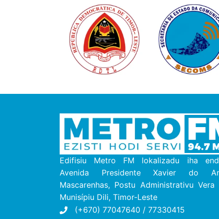
Edifisiu Metro FM lokalizadu iha end
Avenida Presidente Xavier do Ama
Mascarenhas, Postu Administrativu Vera 
M
unisípiu
Dili, Timor-Leste
(+670) 77047640 / 77330415