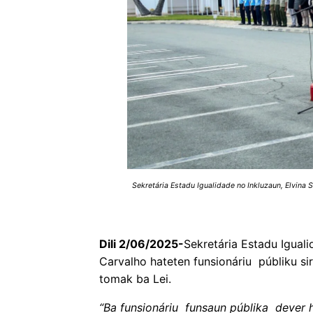
Sekretária Estadu Igualidade no Inkluzaun, Elvina
Dili 2/06/2025-
Sekretária Estadu Iguali
Carvalho hateten funsionáriu públiku si
tomak ba Lei.
“Ba funsionáriu funsaun públika dever h