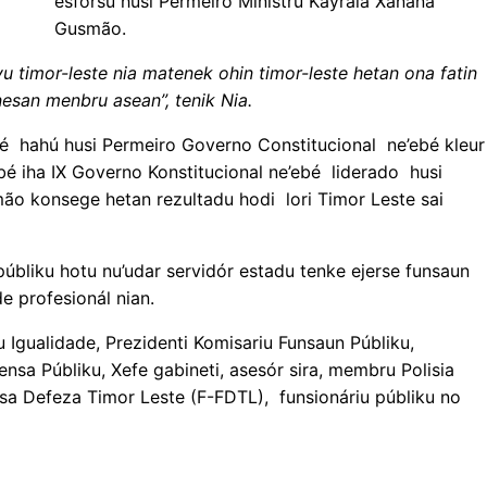
esforsu husi Permeiro Ministru Kayrala Xanana
Gusmão.
vu timor-leste nia matenek ohin timor-leste hetan ona fatin
anesan menbru asean”, tenik Nia.
é hahú husi Permeiro Governo Constitucional ne’ebé kleur
ibé iha IX Governo Konstitucional ne’ebé liderado husi
ão konsege hetan rezultadu hodi lori Timor Leste sai
públiku hotu nu’udar servidór estadu tenke ejerse funsaun
e profesionál nian.
u Igualidade, Prezidenti Komisariu Funsaun Públiku,
nsa Públiku, Xefe gabineti, asesór sira, membru Polisia
orsa Defeza Timor Leste (F-FDTL), funsionáriu públiku no