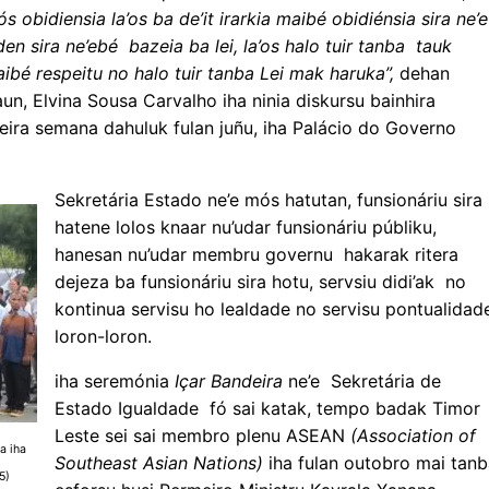
 obidiensia la’os ba de’it irarkia maibé obidiénsia sira ne’e
den sira ne’ebé bazeia ba lei, la’os halo tuir tanba tauk
 maibé respeitu no halo tuir tanba Lei mak haruka”,
dehan
un, Elvina Sousa Carvalho iha ninia diskursu bainhira
eira semana dahuluk fulan juñu, iha Palácio do Governo
Sekretária Estado ne’e mós hatutan, funsionáriu sira
hatene lolos knaar nu’udar funsionáriu públiku,
hanesan nu’udar membru governu hakarak ritera
dejeza ba funsionáriu sira hotu, servsiu didi’ak no
kontinua servisu ho lealdade no servisu pontualidad
loron-loron.
iha seremónia
Içar Bandeira
ne’e Sekretária de
Estado Igualdade fó sai katak, tempo badak Timor
Leste sei sai membro plenu ASEAN
(Association of
a iha
Southeast Asian Nations)
iha fulan outobro mai tan
5)