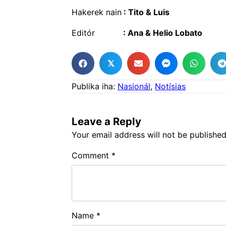
Hakerek nain
: Tito & Luis
Editór
: Ana & Helio Lobat
𝕏
Publika iha:
Nasionál
,
Notísias
Leave a Reply
Your email address will not be published
Comment
*
Name
*