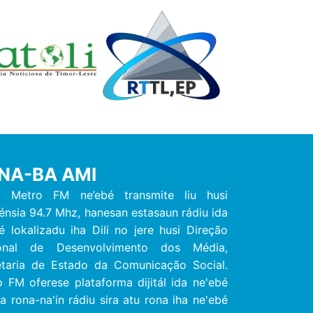
NA-BA AMI
u Metro FM ne’ebé transmite liu husi
énsia 94.7 Mhz, hanesan estasaun rádiu ida
é lokalizadu iha Dili no jere husi Direção
onal de Desenvolvimento dos Média,
etaria de Estado da Comunicação Social.
 FM oferese plataforma dijitál ida ne'ebé
ita rona-na'in rádiu sira atu rona iha ne'ebé