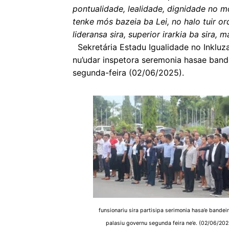
pontualidade, lealidade, dignidade no mós
tenke mós bazeia ba Lei, no halo tuir or
lideransa sira, superior irarkia ba sira,
Sekretária Estadu Igualidade no Inkluza
nu’udar inspetora seremonia hasae band
segunda-feira (02/06/2025).
funsionariu sira partisipa serimonia hasa’e bandeir
palasiu governu segunda feira ne’e. (02/06/202