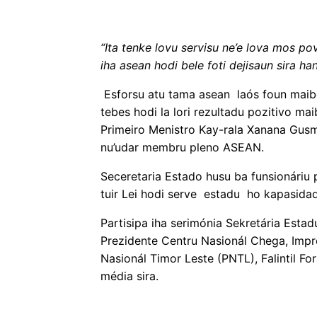
“Ita tenke lovu servisu ne’e lova mos po
iha asean hodi bele foti dejisaun sira h
Esforsu atu tama asean laós foun maib
tebes hodi la lori rezultadu pozitivo ma
Primeiro Menistro Kay-rala Xanana Gusm
nu’udar membru pleno ASEAN.
Seceretaria Estado husu ba funsionáriu 
tuir Lei hodi serve estadu ho kapasidad
Partisipa iha serimónia Sekretária Estad
Prezidente Centru Nasionál Chega, Impre
Nasionál Timor Leste (PNTL), Falintil F
média sira.