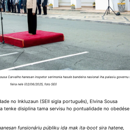
 Sousa Carvalho hanesan inspetor serimonia hasa’e bandeira nasional iha palasiu govern
feira ne’e (02/06/2025, foto SEI)
dade no Inkluzaun (SEII sigla português), Elvina Sousa
ra tenke disiplina tama servisu ho pontualidade no obedése
anesan funsionáriu públiku ida mak ita-boot sira hatene,