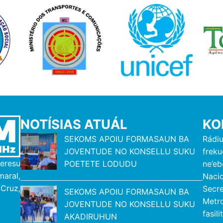
NOTÍSIAS ATUÁL
KO
SEKOMS APOIU FORMASAUN BA
Rádi
JOVENTUDE NO KONSELLU SUKU
freku
eresu
POETETE LODUDU
ne’eb
ral,
Naci
Cruz,
Secr
SEKOMS APOIU FORMASAUN BA
Metro
JOVENTUDE NO KONSELLU SUKU
fasil
AKADIRUHUN