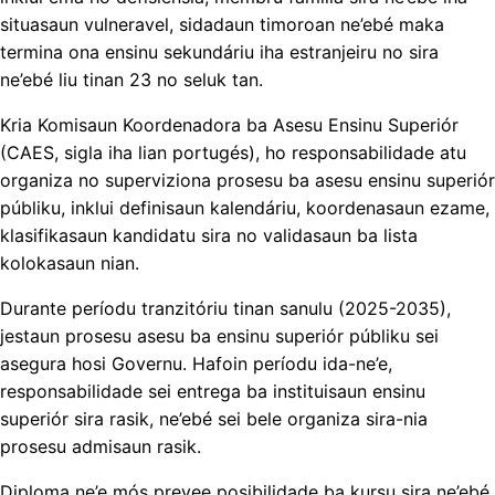
situasaun vulneravel, sidadaun timoroan ne’ebé maka
termina ona ensinu sekundáriu iha estranjeiru no sira
ne’ebé liu tinan 23 no seluk tan.
Kria Komisaun Koordenadora ba Asesu Ensinu Superiór
(CAES, sigla iha lian portugés), ho responsabilidade atu
organiza no superviziona prosesu ba asesu ensinu superiór
públiku, inklui definisaun kalendáriu, koordenasaun ezame,
klasifikasaun kandidatu sira no validasaun ba lista
kolokasaun nian.
Durante períodu tranzitóriu tinan sanulu (2025-2035),
jestaun prosesu asesu ba ensinu superiór públiku sei
asegura hosi Governu. Hafoin períodu ida-ne’e,
responsabilidade sei entrega ba instituisaun ensinu
superiór sira rasik, ne’ebé sei bele organiza sira-nia
prosesu admisaun rasik.
Diploma ne’e mós prevee posibilidade ba kursu sira ne’ebé