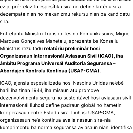
ezije pré-rekizitu espesífiku sira no define kritériu sira
dezempate nian no mekanizmu rekursu nian ba kandidatu
sira.
Entretantu Ministru Transportes no Komunikasoins, Miguel
Marques Gonçalves Manetelu, aprezenta ba Konsellu
Ministrus rezultadu
relatóriu preliminár hosi
Organizasaun Internasionál Aviasaun Sivíl (ICAO), iha
ámbitu Programa Universál Auditoria Seguransa –
Abordajen Kontrolu Kontínua (USAP-CMA).
ICAO, ajénsia espesializada hosi Nasoins Unidas ne’ebé
harii iha tinan 1944, iha misaun atu promove
dezenvolvimentu seguru no sustentável hosi aviasaun sivíl
internasionál liuhosi define padraun globál no hametin
kooperasaun entre Estadu sira. Liuhusi USAP-CMA,
organizasaun ne’e kontinua avalia nasaun sira-nia
kumprimentu ba norma seguransa aviasaun nian, identifika