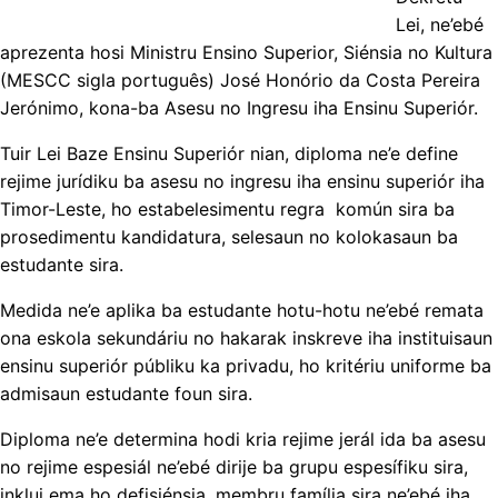
Lei, ne’ebé
aprezenta hosi Ministru Ensino Superior, Siénsia no Kultura
(MESCC sigla português) José Honório da Costa Pereira
Jerónimo, kona-ba Asesu no Ingresu iha Ensinu Superiór.
Tuir Lei Baze Ensinu Superiór nian, diploma ne’e define
rejime jurídiku ba asesu no ingresu iha ensinu superiór iha
Timor-Leste, ho estabelesimentu regra komún sira ba
prosedimentu kandidatura, selesaun no kolokasaun ba
estudante sira.
Medida ne’e aplika ba estudante hotu-hotu ne’ebé remata
ona eskola sekundáriu no hakarak inskreve iha instituisaun
ensinu superiór públiku ka privadu, ho kritériu uniforme ba
admisaun estudante foun sira.
Diploma ne’e determina hodi kria rejime jerál ida ba asesu
no rejime espesiál ne’ebé dirije ba grupu espesífiku sira,
inklui ema ho defisiénsia, membru família sira ne’ebé iha