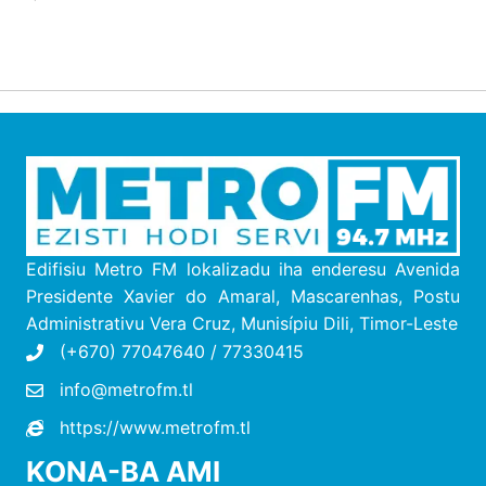
Edifisiu Metro FM lokalizadu iha enderesu
Avenida
Presidente Xavier do Amaral, Mascarenhas, Postu
Administrativu Vera Cruz, M
unisípiu
Dili, Timor-Leste
(+670) 77047640 / 77330415
info@metrofm.tl
https://www.metrofm.tl
KONA-BA AMI