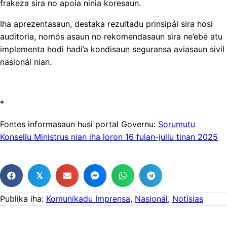
frakeza sira no apoia ninia koresaun.
Iha aprezentasaun, destaka rezultadu prinsipál sira hosi
auditoria, nomós asaun no rekomendasaun sira ne’ebé atu
implementa hodi hadi’a kondisaun seguransa aviasaun sivíl
nasionál nian.
*
Fontes informasaun husi portal Governu:
Sorumutu
Konsellu Ministrus nian iha loron 16 fulan-jullu tinan 2025
𝕏
Publika iha:
Komunikadu Imprensa
,
Nasionál
,
Notísias