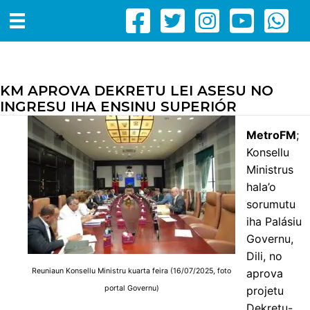
KM APROVA DEKRETU LEI ASESU NO
INGRESU IHA ENSINU SUPERIÓR
MetroFM
;
Konsellu
Ministrus
hala’o
sorumutu
iha Palásiu
Governu,
Dili, no
Reuniaun Konsellu Ministru kuarta feira (16/07/2025, foto
aprova
portal Governu)
projetu
Dekretu-