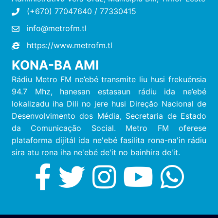
(+670) 77047640 / 77330415
info@metrofm.tl
https://www.metrofm.tl
KONA-BA AMI
Rádiu Metro FM ne’ebé transmite liu husi frekuénsia
94.7 Mhz, hanesan estasaun rádiu ida ne’ebé
lokalizadu iha Dili no jere husi Direção Nacional de
Desenvolvimento dos Média, Secretaria de Estado
da Comunicação Social. Metro FM oferese
plataforma dijitál ida ne'ebé fasilita rona-na'in rádiu
sira atu rona iha ne'ebé de'it no bainhira de'it.