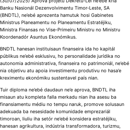
(30/07/2025) Aprova projetu Dekretu-Lei ne’ebé kria
Banku Nasionál Dezenvolvimentu Timor-Leste, SA
(BNDTL), ne’ebé aprezenta hamutuk hosi Gabinetes
Ministrus Planeamentu no Planeamentu Estratéjiku,
Ministra Finansas no Vise-Primeiru Ministru no Ministru
Koordenadór Asuntus Ekonómikus.
BNDTL hanesan instituisaun finanseira ida ho kapitál
públikus ne’ebé esklusivu, ho personalidade jurídika no
autonomia administrativa, finanseira no patrimoniál, ne’ebé
nia objetivu atu apoia investimentu produtivu no hasa’e
kreximentu ekonómiku sustentavel país nian.
Tuir diploma ne’ebé daudaun ne’e aprova, BNDTL iha
misaun atu kompleta falla merkadu nian iha asesu ba
finansiamentu médiu no tempu naruk, promove solusaun
adekuada ba nesesidade komunidade emprezariál
timoroan, liuliu iha setór ne’ebé konsidera estratéjiku,
hanesan agrikultura, indústria transformadora, turizmu,