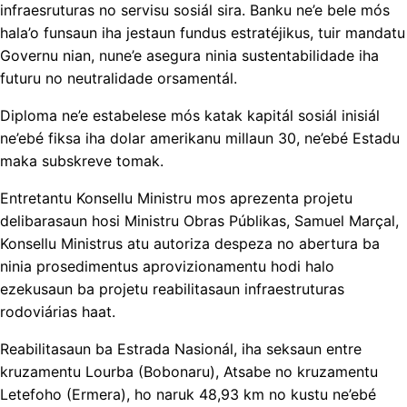
infraesruturas no servisu sosiál sira. Banku ne’e bele mós
hala’o funsaun iha jestaun fundus estratéjikus, tuir mandatu
Governu nian, nune’e asegura ninia sustentabilidade iha
futuru no neutralidade orsamentál.
Diploma ne’e estabelese mós katak kapitál sosiál inisiál
ne’ebé fiksa iha dolar amerikanu millaun 30, ne’ebé Estadu
maka subskreve tomak.
Entretantu Konsellu Ministru mos aprezenta projetu
delibarasaun hosi Ministru Obras Públikas, Samuel Marçal,
Konsellu Ministrus atu autoriza despeza no abertura ba
ninia prosedimentus aprovizionamentu hodi halo
ezekusaun ba projetu reabilitasaun infraestruturas
rodoviárias haat.
Reabilitasaun ba Estrada Nasionál, iha seksaun entre
kruzamentu Lourba (Bobonaru), Atsabe no kruzamentu
Letefoho (Ermera), ho naruk 48,93 km no kustu ne’ebé