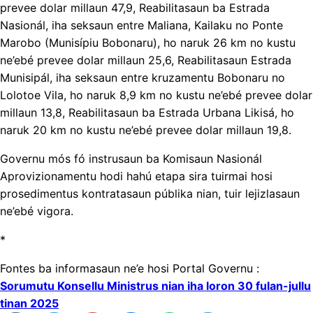
prevee dolar millaun 47,9, Reabilitasaun ba Estrada
Nasionál, iha seksaun entre Maliana, Kailaku no Ponte
Marobo (Munisípiu Bobonaru), ho naruk 26 km no kustu
ne’ebé prevee dolar millaun 25,6, Reabilitasaun Estrada
Munisipál, iha seksaun entre kruzamentu Bobonaru no
Lolotoe Vila, ho naruk 8,9 km no kustu ne’ebé prevee dolar
millaun 13,8, Reabilitasaun ba Estrada Urbana Likisá, ho
naruk 20 km no kustu ne’ebé prevee dolar millaun 19,8.
Governu mós fó instrusaun ba Komisaun Nasionál
Aprovizionamentu hodi hahú etapa sira tuirmai hosi
prosedimentus kontratasaun públika nian, tuir lejizlasaun
ne’ebé vigora.
*
Fontes ba informasaun ne’e hosi Portal Governu :
Sorumutu Konsellu Ministrus nian iha loron 30 fulan-jullu
tinan 2025