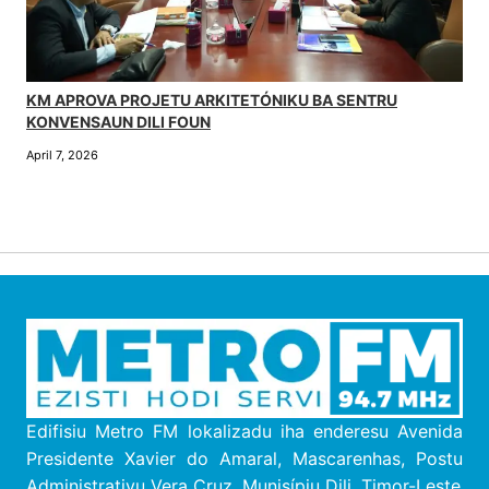
KM APROVA PROJETU ARKITETÓNIKU BA SENTRU
KONVENSAUN DILI FOUN
April 7, 2026
Edifisiu Metro FM lokalizadu iha enderesu
Avenida
Presidente Xavier do Amaral, Mascarenhas, Postu
Administrativu Vera Cruz, M
unisípiu
Dili, Timor-Leste