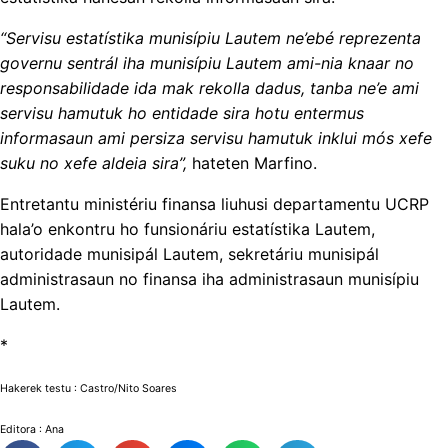
“Servisu estatístika munisípiu Lautem ne’ebé reprezenta
governu sentrál iha munisípiu Lautem ami-nia knaar no
responsabilidade ida mak rekolla dadus, tanba ne’e ami
servisu hamutuk ho entidade sira hotu entermus
informasaun ami persiza servisu hamutuk inklui mós xefe
suku no xefe aldeia sira”,
hateten Marfino.
Entretantu ministériu finansa liuhusi departamentu UCRP
hala’o enkontru ho funsionáriu estatístika Lautem,
autoridade munisipál Lautem, sekretáriu munisipál
administrasaun no finansa iha administrasaun munisípiu
Lautem.
*
Hakerek testu : Castro/Nito Soares
Editora : Ana