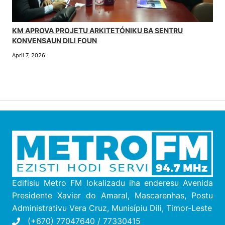
KM APROVA PROJETU ARKITETÓNIKU BA SENTRU
KONVENSAUN DILI FOUN
April 7, 2026
Edifisiu Metro FM lokalizadu iha enderesu
Avenida
Presidente Xavier do Amaral, Mascarenhas, Postu
Administrativu Vera Cruz, M
unisípiu
Dili, Timor-Leste
(+670) 77047640 / 77330415