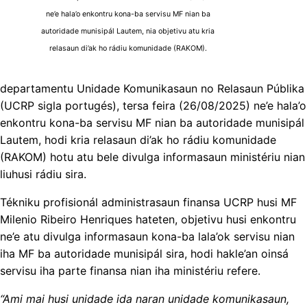
ne’e hala’o enkontru kona-ba servisu MF nian ba
autoridade munisipál Lautem, nia objetivu atu kria
relasaun di’ak ho rádiu komunidade (RAKOM).
departamentu Unidade Komunikasaun no Relasaun Públika
(UCRP sigla portugés), tersa feira (26/08/2025) ne’e hala’o
enkontru kona-ba servisu MF nian ba autoridade munisipál
Lautem, hodi kria relasaun di’ak ho rádiu komunidade
(RAKOM) hotu atu bele divulga informasaun ministériu nian
liuhusi rádiu sira.
Tékniku profisionál administrasaun finansa UCRP husi MF
Milenio Ribeiro Henriques hateten, objetivu husi enkontru
ne’e atu divulga informasaun kona-ba lala’ok servisu nian
iha MF ba autoridade munisipál sira, hodi hakle’an oinsá
servisu iha parte finansa nian iha ministériu refere.
“Ami mai husi unidade ida naran unidade komunikasaun,