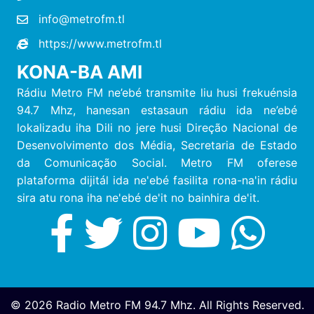
info@metrofm.tl
https://www.metrofm.tl
KONA-BA AMI
Rádiu Metro FM ne’ebé transmite liu husi frekuénsia
94.7 Mhz, hanesan estasaun rádiu ida ne’ebé
lokalizadu iha Dili no jere husi Direção Nacional de
Desenvolvimento dos Média, Secretaria de Estado
da Comunicação Social. Metro FM oferese
plataforma dijitál ida ne'ebé fasilita rona-na'in rádiu
sira atu rona iha ne'ebé de'it no bainhira de'it.
© 2026 Radio Metro FM 94.7 Mhz. All Rights Reserved.