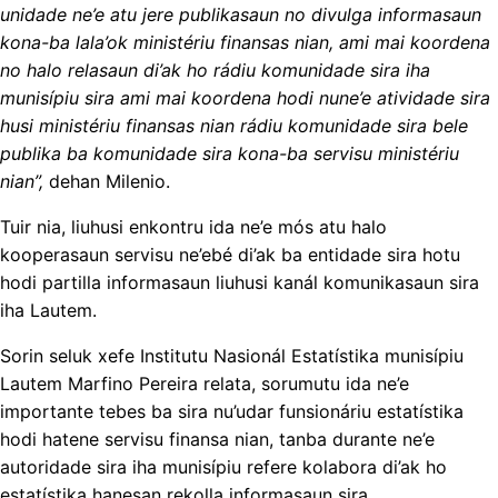
unidade ne’e atu jere publikasaun no divulga informasaun
kona-ba lala’ok ministériu finansas nian, ami mai koordena
no halo relasaun di’ak ho rádiu komunidade sira iha
munisípiu sira ami mai koordena hodi nune’e atividade sira
husi ministériu finansas nian rádiu komunidade sira bele
publika ba komunidade sira kona-ba servisu ministériu
nian”,
dehan Milenio.
Tuir nia, liuhusi enkontru ida ne’e mós atu halo
kooperasaun servisu ne’ebé di’ak ba entidade sira hotu
hodi partilla informasaun liuhusi kanál komunikasaun sira
iha Lautem.
Sorin seluk xefe Institutu Nasionál Estatístika munisípiu
Lautem Marfino Pereira relata, sorumutu ida ne’e
importante tebes ba sira nu’udar funsionáriu estatístika
hodi hatene servisu finansa nian, tanba durante ne’e
autoridade sira iha munisípiu refere kolabora di’ak ho
estatístika hanesan rekolla informasaun sira.