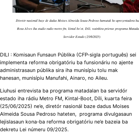
Diretór nasionál baze de dadus Moises Almeida Sousa Pedroso hamutuk ho aprezentadora h
Rosa Alves iha studio radio metro fm, kintal bo’ot, Dili, wainhira priense programa Matada
Servidor Estado (25/6/2025)
DILI : Komisaun Funsaun Públika (CFP-sigla português) sei
implementa reforma obrigatóriu ba funsionáriu no ajente
administrasaun públika sira iha munisípiu tolu mak
hanesan, munisípiu Manufahi, Ainaro, no Aileu.
Liuhusi entrevista ba programa matadalan ba servidór
estado iha rádiu Metro FM, Kintal-Boot, Díli, kuarta feira
(25/06/2025) ne’e, diretór nasionál baze dadus Moises
Almeida Sousa Pedroso hateten, programa divulgasaun
lejislasaun kona-ba reforma obrigatóriu ne’e bazeia ba
dekretu Lei númeru 09/2025.