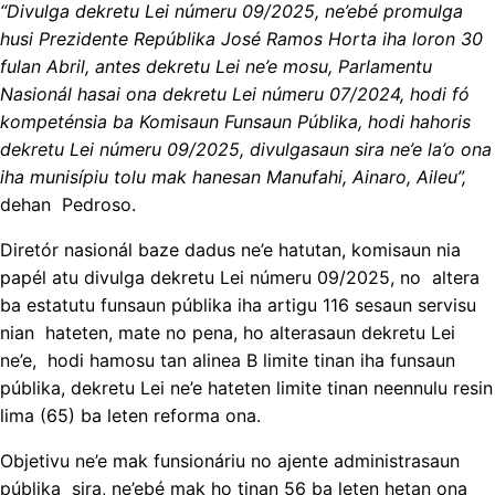
“Divulga dekretu Lei númeru 09/2025, ne’ebé promulga
husi Prezidente Repúblika José Ramos Horta iha loron 30
fulan Abril, antes dekretu Lei ne’e mosu, Parlamentu
Nasionál hasai ona dekretu Lei númeru 07/2024, hodi fó
kompeténsia ba Komisaun Funsaun Públika, hodi hahoris
dekretu Lei númeru 09/2025, divulgasaun sira ne’e la’o ona
iha munisípiu tolu mak hanesan Manufahi, Ainaro, Aileu”,
dehan
Pedroso.
Diretór nasionál baze dadus ne’e hatutan, komisaun nia
papél atu divulga dekretu Lei númeru 09/2025, no altera
ba estatutu funsaun públika iha artigu 116 sesaun servisu
nian hateten, mate no pena, ho alterasaun dekretu Lei
ne’e, hodi hamosu tan alinea B limite tinan iha funsaun
públika, dekretu Lei ne’e hateten limite tinan neennulu resin
lima (65) ba leten reforma ona.
Objetivu ne’e mak funsionáriu no ajente administrasaun
públika sira, ne’ebé mak ho tinan 56 ba leten hetan ona