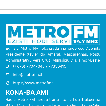
Edifisiu Metro FM lokalizadu iha enderesu
Avenida
Presidente Xavier do Amaral, Mascarenhas, Postu
Administrativu Vera Cruz, M
unisípiu
Dili, Timor-Leste
(+670) 77047640 / 77330415
info@metrofm.tl
https://www.metrofm.tl
KONA-BA AMI
Rádiu Metro FM ne’ebé transmite liu husi frekuénsia
94.7 Mhz, hanesan estasaun rádiu ida ne’ebé