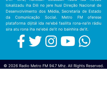
lokalizadu iha Dili no jere husi Direção Nacional de
Desenvolvimento dos Média, Secretaria de Estado
da Comunicação Social. Metro FM oferese
plataforma dijitál ida ne'ebé fasilita rona-na'in rádiu
sira atu rona iha ne'ebé de'it no bainhira de'it.
© 2026 Radio Metro FM 94.7 Mhz. All Rights Reserved.