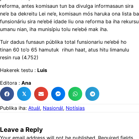
reforma, antes komisaun tun ba divulga informasaun sira
ne’e ba dekreitu Lei ne’e, komisaun mós haruka ona lista ba
funsionáriu sira ne’ebé idade liu ona reforma ba iha rekursu
umanu nian, iha munisípiu tolu ne’ebé mak iha.
Tuir dadus funsaun públika total funsionariu ne’ebé ho
tinan 60 to’o 65 hamutuk rihun haat, atus hitu limanulu
resin rua (4.752)
Hakerek testu :
Luis
Editora :
Ana
𝕏
Publika iha:
Atuál
,
Nasionál
,
Notísias
Leave a Reply
Your email address will not be published.
Required fields