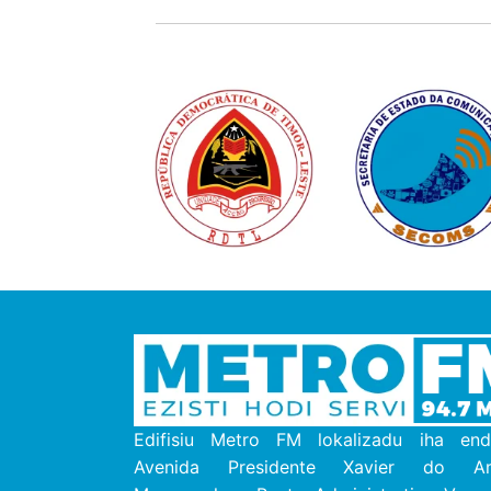
Edifisiu Metro FM lokalizadu iha end
Avenida Presidente Xavier do Ama