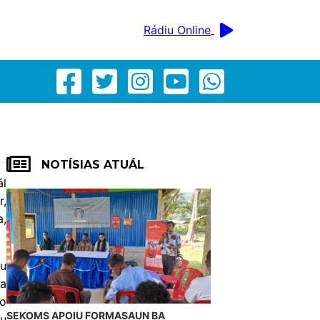
Rádiu Online
NOTÍSIAS ATUÁL
l
r,
a,
iu
ta
io
SEKOMS APOIU FORMASAUN BA
tu