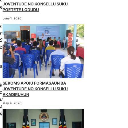
JOVENTUDE NO KONSELLU SUKU
te
POETETE LODUDU
June 1, 2026
la
an
S
’o
ba
SEKOMS APOIU FORMASAUN BA
ik
JOVENTUDE NO KONSELLU SUKU
lo
AKADIRUHUN
tu
May 4, 2026
la
u)