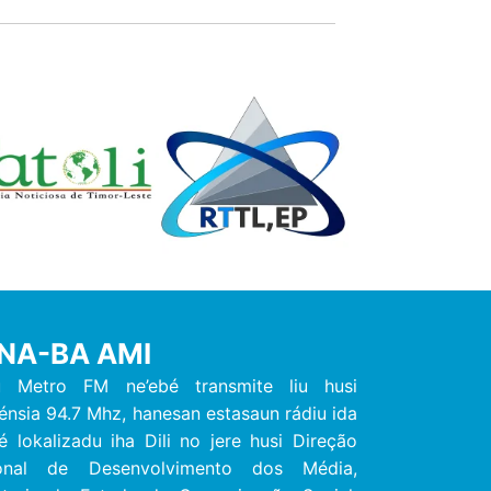
NA-BA AMI
u Metro FM ne’ebé transmite liu husi
énsia 94.7 Mhz, hanesan estasaun rádiu ida
é lokalizadu iha Dili no jere husi Direção
onal de Desenvolvimento dos Média,