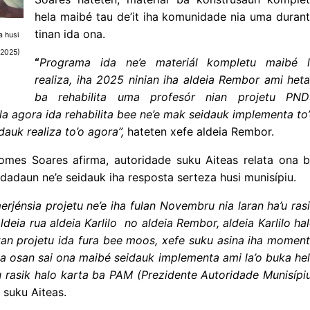
hela maibé tau de’it iha komunidade nia uma duran
tinan ida ona.
a husi
/2025)
“
Programa ida ne’e materiál kompletu maibé 
realiza, iha 2025 ninian iha aldeia Rembor ami het
ba rehabilita uma profesór nian projetu PND
ela agora ida rehabilita bee ne’e mak seidauk implementa to
dauk realiza to’o agora”,
hateten xefe aldeia Rembor.
omes Soares afirma, autoridade suku Aiteas relata ona 
dadaun ne’e seidauk iha resposta serteza husi munisípiu.
rjénsia projetu ne’e iha fulan Novembru nia laran ha’u ras
ldeia rua aldeia Karlilo no aldeia Rembor, aldeia Karlilo ha
an projetu ida fura bee moos, xefe suku asina iha momen
a osan sai ona maibé seidauk implementa ami la’o buka he
u rasik halo karta ba PAM (Prezidente Autoridade Munisípi
 suku Aiteas.