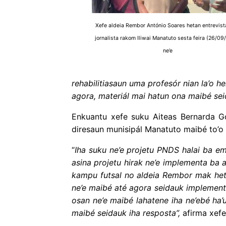
Xefe aldeia Rembor António Soares hetan entrevist
jornalista rakom Iliwai Manatuto sesta feira (26/09
ne’e
rehabilitiasaun uma profesór nian la’o h
agora, materiál mai hatun ona maibé sei
Enkuantu xefe suku Aiteas Bernarda G
diresaun munisipál Manatuto maibé to’o 
“
Iha suku ne’e projetu PNDS halai ba eme
asina projetu hirak ne’e implementa ba a
kampu futsal no aldeia Rembor mak het
ne’e maibé até agora seidauk implement
osan ne’e maibé lahatene iha ne’ebé ha’
maibé seidauk iha resposta”,
afirma xefe