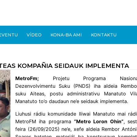
EVENTU
VÍDEO
KONA-BA AMI
KONTAKTU
ITEAS KOMPAÑIA SEIDAUK IMPLEMENTA
MetroFm;
Projetu Programa Nasioná
Dezenvolvimentu Suku (PNDS) iha aldeia Rembo
suku Aiteas, postu administrativu Manatuto Vil
Manatuto to’o daudaun ne’e seidauk implementa.
Liuhusi rádiu komunidade Iliwai Manatuto mai rád
MetroFM iha programa
“Metro Loron Ohin”
, ses
feira (26/09/2025) ne’e, xefe aldeia Rembor Antón
Soares hateten, materiál ba konstrusaun komple