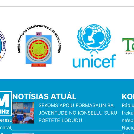
NOTÍSIAS ATUÁL
KO
SEKOMS APOIU FORMASAUN BA
Rádi
JOVENTUDE NO KONSELLU SUKU
freku
eresu
POETETE LODUDU
ne’eb
ral,
Naci