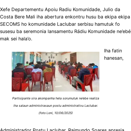
Xefe Departementu Apoiu Radiu Komunidade, Julio da
Costa Bere Mali iha abertura enkontru husu ba ekipa ekipa
SECOMS ho komunidade Laclubar serbisu hamutuk fo
susesu ba seremonia lansamentu Rádiu Komunidade ne’ebé
mak sei hala’o.
Iha fatin
hanesan,
Partisipante sira akompanha hela sorumutuk ne’ebe realiza
iha salaun administrasaun postu administrativu Laclubar.
(foto Loni, 10/06/2025)
Administrador Postu Laclubar, Raimundo Soares apresia