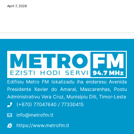
April 7, 2026
Edifisiu Metro FM lokalizadu iha enderesu
Avenida
Presidente Xavier do Amaral, Mascarenhas, Postu
Administrativu Vera Cruz, M
unisípiu
Dili, Timor-Leste
(+670) 77047640 / 77330415
info@metrofm.tl
https://www.metrofm.tl