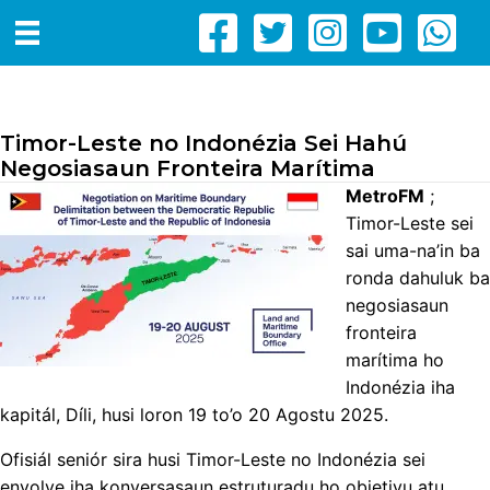
Timor-Leste no Indonézia Sei Hahú
Negosiasaun Fronteira Marítima
MetroFM
;
Timor-Leste sei
sai uma-na’in ba
ronda dahuluk ba
negosiasaun
fronteira
marítima ho
Indonézia iha
kapitál, Díli, husi loron 19 to’o 20 Agostu 2025.
Ofisiál seniór sira husi Timor-Leste no Indonézia sei
envolve iha konversasaun estruturadu ho objetivu atu