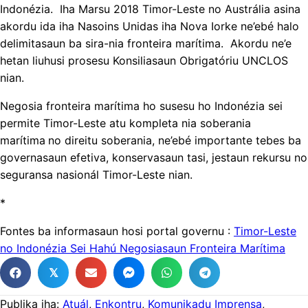
Indonézia. Iha Marsu 2018 Timor-Leste no Austrália asina
akordu ida iha Nasoins Unidas iha Nova Iorke ne’ebé halo
delimitasaun ba sira-nia fronteira marítima. Akordu ne’e
hetan liuhusi prosesu Konsiliasaun Obrigatóriu UNCLOS
nian.
Negosia fronteira marítima ho susesu ho Indonézia sei
permite Timor-Leste atu kompleta nia soberania
marítima
no direitu soberania, ne’ebé importante tebes ba
governasaun efetiva, konservasaun tasi, jestaun rekursu no
seguransa nasionál Timor-Leste nian.
*
Fontes ba informasaun hosi portal governu :
Timor-Leste
no Indonézia Sei Hahú Negosiasaun Fronteira Marítima
𝕏
Publika iha:
Atuál
,
Enkontru
,
Komunikadu Imprensa
,