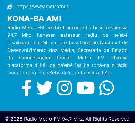
https://www.metrofm.tl
KONA-BA AMI
Rádiu Metro FM ne’ebé transmite liu husi frekuénsia
94.7 Mhz, hanesan estasaun rádiu ida ne’ebé
lokalizadu iha Dili no jere husi Direção Nacional de
Desenvolvimento dos Média, Secretaria de Estado
da Comunicação Social. Metro FM oferese
plataforma dijitál ida ne'ebé fasilita rona-na'in rádiu
sira atu rona iha ne'ebé de'it no bainhira de'it.
© 2026 Radio Metro FM 94.7 Mhz. All Rights Reserved.