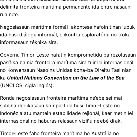
delimita fronteira marítima permanente ida entre nasaun
rua ne’e.
Negosiasaun marítima formál akontese hafoin tinan lubuk
ida husi diálogu informál, enkontru esploratóriu no troka
informasaun téknika sira.
Governu Timor-Leste nafatin komprometidu ba rezolusaun
pasífika ba nia fronteira marítima sira tuir lei internasionál
no Konvensaun Nasoins Unidas kona-ba Direitu Tasi nian
ka
United Nations Convention on the Law of the Sea
(UNCLOS, sigla Inglés).
Ronda negosiasaun fronteira marítima ne’ebé sei mai
subliña dedikasaun kompartida husi Timor-Leste no
Indonézia atu mantein estabilidade rejionál, kaer metin lei
internasionál no haburas relasaun viziñu ne’ebé di’ak.
Timor-Leste fahe fronteira marítima ho Austrália no