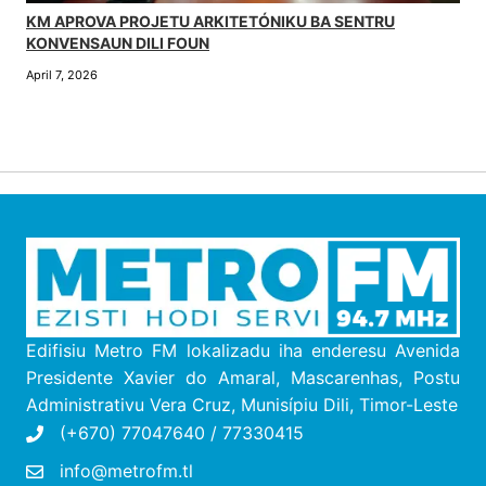
KM APROVA PROJETU ARKITETÓNIKU BA SENTRU
KONVENSAUN DILI FOUN
April 7, 2026
Edifisiu Metro FM lokalizadu iha enderesu
Avenida
Presidente Xavier do Amaral, Mascarenhas, Postu
Administrativu Vera Cruz, M
unisípiu
Dili, Timor-Leste
(+670) 77047640 / 77330415
info@metrofm.tl