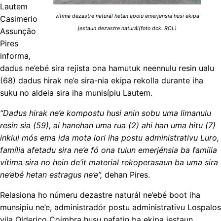
Lautem
vítima dezastre
naturál
hetan apoiu emerjensia husi ekipa
Casimerio
jestaun dezastre naturál(foto dok. RCL)
Assunção
Pires
informa,
dadus ne’ebé sira rejista ona hamutuk neennulu resin ualu
(68) dadus hirak ne’e sira-nia ekipa rekolla durante iha
suku no aldeia sira iha munisípiu Lautem.
“Dadus hirak ne’e kompostu husi anin sobu uma limanulu
resin sia (59), ai hanehan uma rua (2) ahi han uma hitu (7)
inklui mós ema ida mota lori iha postu administrativu Luro,
família afetadu sira ne’e fó ona tulun emerjénsia ba família
vítima sira no hein de’it material rekoperasaun ba uma sira
ne’ebé hetan estragus ne’e”,
dehan Pires.
Relasiona ho númeru dezastre naturál ne’ebé boot iha
munsipiu ne’e, administradór postu administrativu Lospalos
vila Olderico Coimbra husu nafatin ba ekipa jestaun