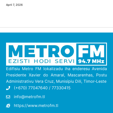
April 7, 2026
Edifisiu Metro FM lokalizadu iha enderesu
Avenida
Presidente Xavier do Amaral, Mascarenhas, Postu
Administrativu Vera Cruz, M
unisípiu
Dili, Timor-Leste
(+670) 77047640 / 77330415
info@metrofm.tl
https://www.metrofm.tl