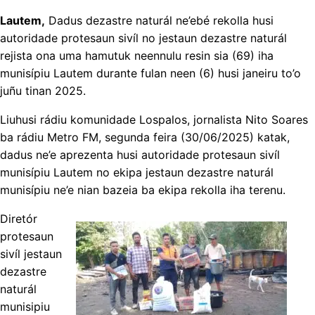
Lautem,
Dadus dezastre naturál ne’ebé rekolla husi
autoridade protesaun sivíl no jestaun dezastre naturál
rejista ona uma hamutuk neennulu resin sia (69) iha
munisípiu Lautem durante fulan neen (6) husi janeiru to’o
juñu tinan 2025.
Liuhusi rádiu komunidade Lospalos, jornalista Nito Soares
ba rádiu Metro FM, segunda feira (30/06/2025) katak,
dadus ne’e aprezenta husi autoridade protesaun sivíl
munisípiu Lautem no ekipa jestaun dezastre naturál
munisípiu ne’e nian bazeia ba ekipa rekolla iha terenu.
Diretór
protesaun
sivíl jestaun
dezastre
naturál
munisipiu