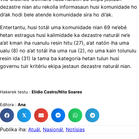
dezastre nian atu rekolla informasaun husi komunidade ho
di’ak hodi bele atende komunidade sira ho di’ak.
Entertantu, husi totál uma komunidade nian 69 ne’ebé
hetan estragus husi kalimidade ka dezastre naturál ne’e
a’at kman iha ruanulu resin hitu (27), a’at natón iha uma
ualu (8) no a’at totál iha uma rua (2), no uma kain tolunulu
resin ida (31) la tama ba kategoria hetan tulun husi
governu tuir kritériu ekipa jestaun dezastre naturál nian.
Hakerek testu :
Elidio Castro/Nito Soares
Editora :
Ana
𝕏
Publika iha:
Atuál
,
Nasionál
,
Notísias