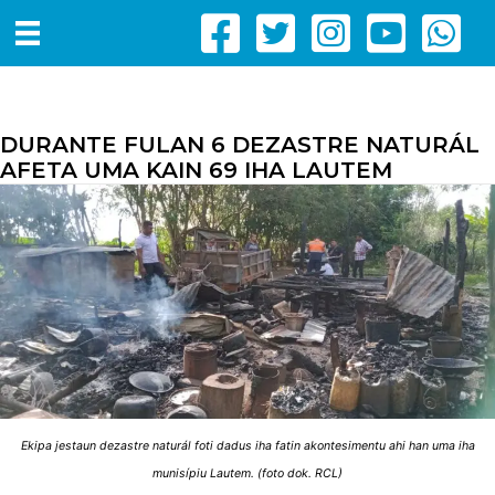
DURANTE FULAN 6 DEZASTRE NATURÁL
AFETA UMA KAIN 69 IHA LAUTEM
Ekipa jestaun dezastre naturál foti dadus iha fatin akontesimentu ahi han uma iha
munisípiu Lautem. (foto dok. RCL)